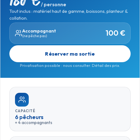
180 €
/ personne
Tout inclus : matériel haut de gamme, boissons, planteur &
collation.
Accompagnant
100 €
(ne pêche pas)
Réserver ma sortie
Privatisation possible : nous consulter.
Détail des prix
.
CAPACITÉ
6 pêcheurs
+ 4 accompagnants