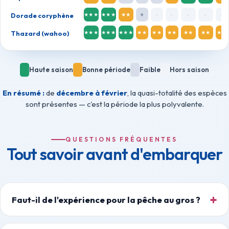
Dorade coryphène
★★★
★★★
★★
★
–
–
–
–
–
Thazard (wahoo)
★★★
★★★
★★★
★★
★★
★★
★★
★★
★★
Haute saison
Bonne période
Faible
Hors saison
En résumé :
de
décembre à février
, la quasi-totalité des espèces
sont présentes — c'est la période la plus polyvalente.
QUESTIONS FRÉQUENTES
Tout savoir avant d'embarquer
Faut-il de l'expérience pour la pêche au gros ?