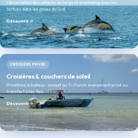
Observation des cétacés au large et snorkeling avec les
tortues dans les anses du Sud.
Découvrir
CROISIÈRE PRIVÉE
Croisières & couchers de soleil
Privatisez le bateau : sunset au Ti-Punch, événement privé ou
transfert inter-îles.
Découvrir