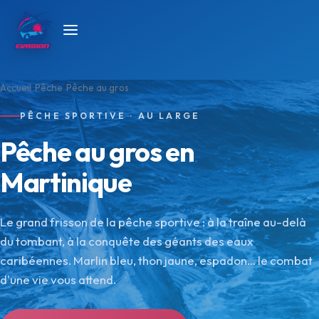
Accueil
Pêche
Pêche au gros
PÊCHE SPORTIVE · AU LARGE
Pêche au gros en
Martinique
Le grand frisson de la pêche sportive : à la traîne au-delà
du tombant, à la conquête des géants des eaux
caribéennes. Marlin bleu, thon jaune, espadon… le combat
d'une vie vous attend.