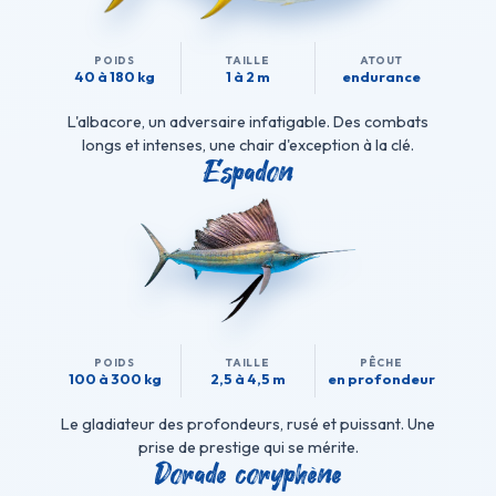
POIDS
TAILLE
ATOUT
40 à 180 kg
1 à 2 m
endurance
L'albacore, un adversaire infatigable. Des combats
longs et intenses, une chair d'exception à la clé.
Espadon
POIDS
TAILLE
PÊCHE
100 à 300 kg
2,5 à 4,5 m
en profondeur
Le gladiateur des profondeurs, rusé et puissant. Une
prise de prestige qui se mérite.
Dorade coryphène