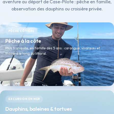
aventure au départ de Case-Pilote : pêche en famille,
observation des dauphins ou croisière privée.
PÊCHE CÔTIÈRE
Pêche à la côte
Plus tranquille, en famille dès 5 ans : carangue, vivaneau et
thazard le long du littoral.
Découvrir
EXCURSION EN MER
Dauphins, baleines & tortues