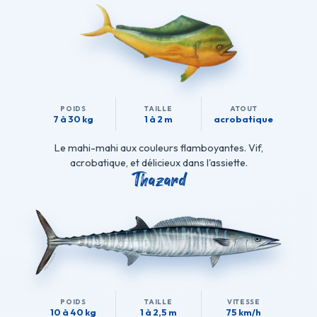
POIDS
TAILLE
ATOUT
7 à 30 kg
1 à 2 m
acrobatique
Le mahi-mahi aux couleurs flamboyantes. Vif,
acrobatique, et délicieux dans l'assiette.
Thazard
POIDS
TAILLE
VITESSE
10 à 40 kg
1 à 2,5 m
75 km/h