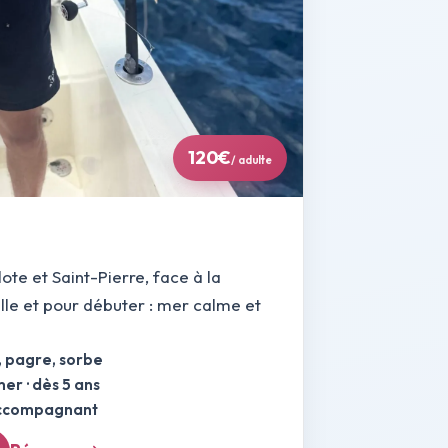
120€
/ adulte
lote et Saint-Pierre, face à la
le et pour débuter : mer calme et
, pagre, sorbe
er · dès 5 ans
accompagnant