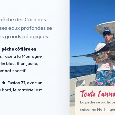
e pêche des Caraïbes.
et ses eaux profondes se
des grands pélagiques.
e
pêche côtière en
re, face à la Montagne
lin bleu, thon jaune,
mbat sportif.
d du Fusion 31, avec un
 bord, le matériel est
Toute l'ann
La pêche se pratique
saison en Martiniqu