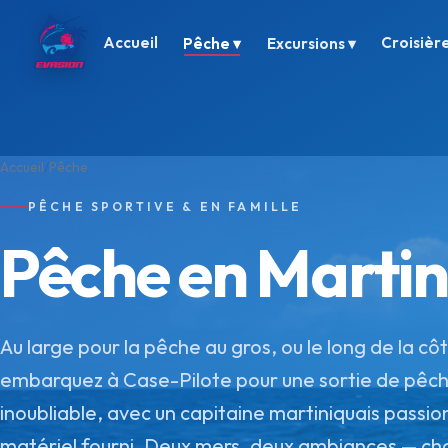
Accueil
Croisièr
Pêche ▾
Excursions ▾
Accueil
Pêche
PÊCHE SPORTIVE & EN FAMILLE
Pêche en Martin
Au large pour la pêche au gros, ou le long de la côt
embarquez à Case-Pilote pour une sortie de pêc
inoubliable, avec un capitaine martiniquais passion
matériel fourni. Deux mers, deux ambiances — choi