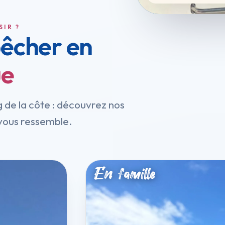
SIR ?
pêcher en
ue
g de la côte : découvrez nos
i vous ressemble.
En famille