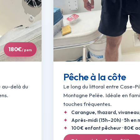
180€
/ pers
Pêche à la côte
e au-delà du
Le long du littoral entre Case-Pi
ens.
Montagne Pelée. Idéale en famil
e
touches fréquentes.
Carangue, thazard, vivaneau
Après-midi (15h–20h) · 5h en m
100€ enfant pêcheur · 80€ 