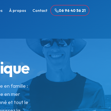
es
À propos
Contact
06 96 40 56 21
ique
e en famille :
he en mer
né et tout le
sissez la