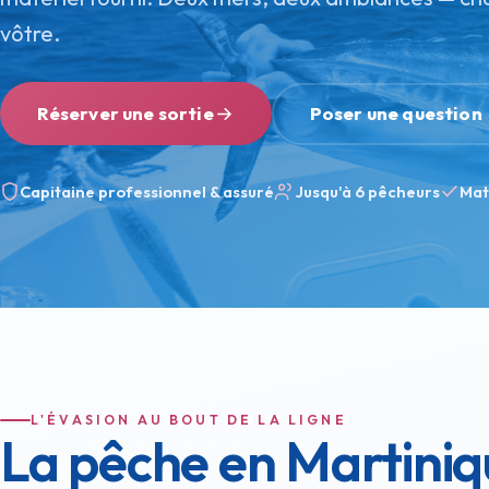
vôtre.
Réserver une sortie
Poser une question
Capitaine professionnel & assuré
Jusqu'à 6 pêcheurs
Mat
L'ÉVASION AU BOUT DE LA LIGNE
La pêche en Martiniq