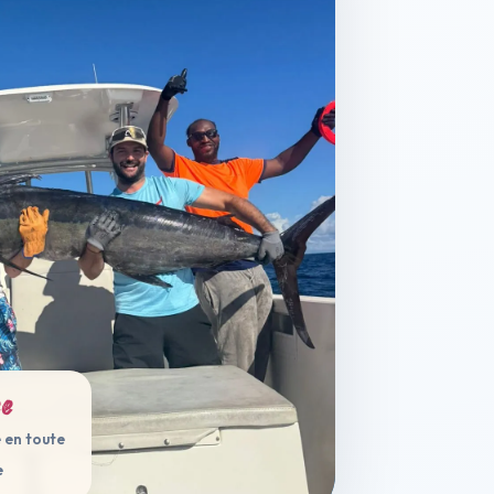
ée
 en toute
e