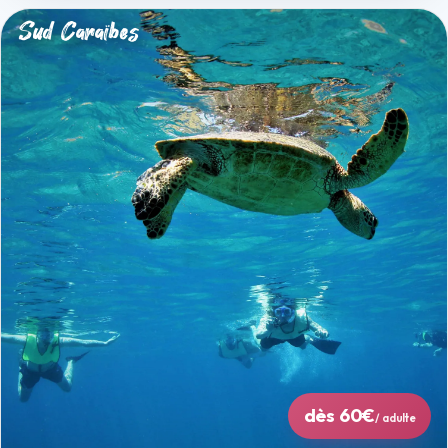
Sud Caraïbes
dès 60€
/ adulte